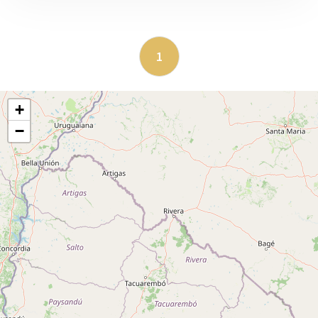
1
+
−