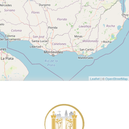
Leaflet
| ©
OpenStreetMap