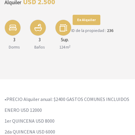
USD 2.500
Alquiler
En Alquiler
ID de la propiedad :
236
3
3
Sup.
2
Dorms
Baños
124 m
•PRECIO Alquiler anual: $2400 GASTOS COMUNES INCLUIDOS
ENERO USD 12000
1er QUINCENA USD 8000
2da QUINCENA USD 6000