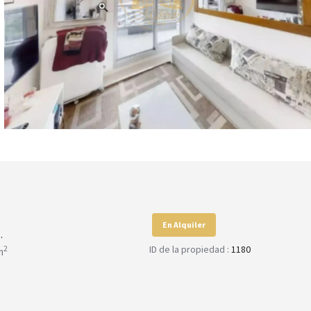
En Alquiler
.
ID de la propiedad :
1180
2
m