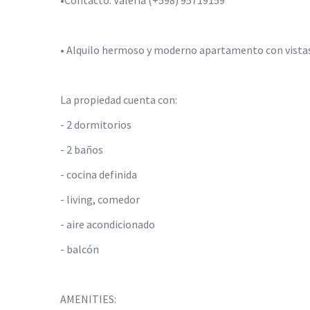
•Contacto: Valeria (+598) 95719159
• Alquilo hermoso y moderno apartamento con vistas 
La propiedad cuenta con:
- 2 dormitorios
- 2 baños
- cocina definida
- living, comedor
- aire acondicionado
- balcón
AMENITIES: